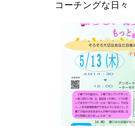
コーチングな日々
コーチングって
お知らせ
コーチのためのオ
アンガーマネジ
子育てコーチン