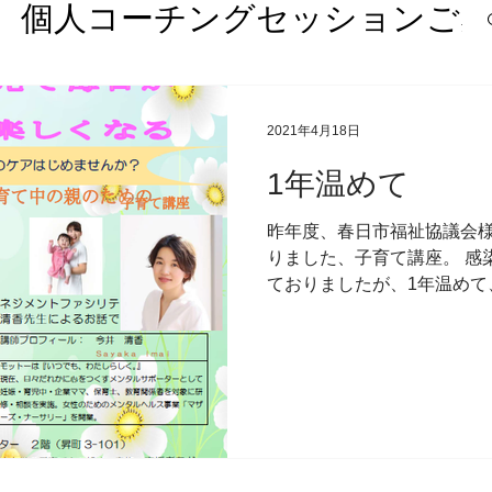
個人コーチングセッションご
何？
日々の再構築
過去の講
2021年4月18日
1年温めて
昨年度、春日市福祉協議会
りました、子育て講座。 感
ンライントレーニングサロンThe J
ておりましたが、1年温めて
だくことなりました！ また
とってもとっても嬉しいです💓
メント
婚活力UPパーソナルト
グ講座
セルフコーチング入門