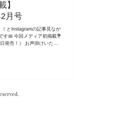
載】
1年2月号
！とInstagramの記事見なが
うです📅 今回メディア初掲載💐
7日発売！） お声掛けいただ
告知できる喜びと、 これから
served.