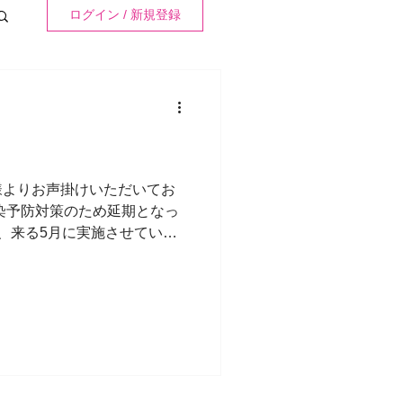
感想
ログイン / 新規登録
座イベント
様よりお声掛けいただいてお
染予防対策のため延期となっ
ourney
、来る5月に実施させていた
こうしてお声掛けいただき、
...
レーニング
講座