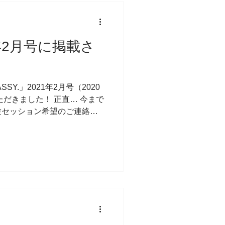
21年2月号に掲載さ
Y.」2021年2月号（2020
ただきました！ 正直… 今まで
験セッション希望のご連絡を
… そして体験セッションも
なになく…...