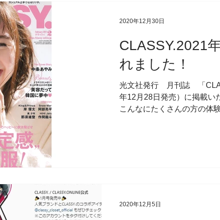
フコーチング
メディア掲載
2020年12月30日
CLASSY.20
れました！
光文社発行 月刊誌 「CLASS
年12月28日発売）に掲載い
こんなにたくさんの方の体
一度にいただいたことがなく
【満席】と表示したことがそん
2020年12月5日