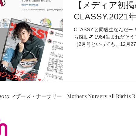
【メディア初掲
CLASSY.202
CLASSY.と同級生なんだー！
ら感動💕 1984生まれだそ
（2月号といっても、12月2
いたのが数か月前… やっと
先に起こる未来への期待、...
2023 マザーズ・ナーサリー Mothers Nursery All Rights Re