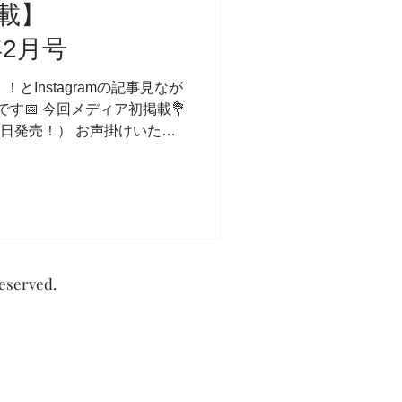
載】
1年2月号
！とInstagramの記事見なが
うです📅 今回メディア初掲載💐
7日発売！） お声掛けいただ
告知できる喜びと、 これから
served.