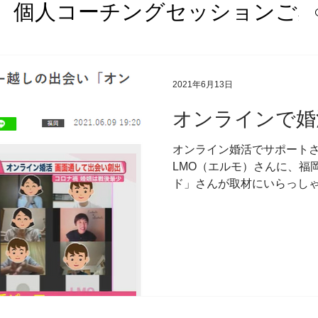
個人コーチングセッションご
何？
日々の再構築
過去の講
2021年6月13日
オンラインで婚
オンライン婚活でサポート
LMO（エルモ）さんに、福
ンライントレーニングサロンThe J
ド」さんが取材にいらっし
した。（私もちょこっと映っ
曜夜、婚活マインドセット
メント
婚活力UPパーソナルト
ています。昨日のテーマは...
グ講座
セルフコーチング入門