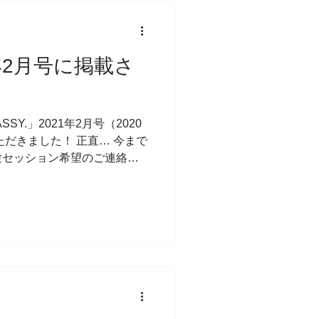
21年2月号に掲載さ
Y.」2021年2月号（2020
ただきました！ 正直… 今まで
験セッション希望のご連絡を
… そして体験セッションも
なになく…...