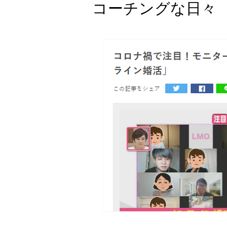
コーチングな日々
コーチングって
お知らせ
コーチのためのオ
アンガーマネジ
子育てコーチン