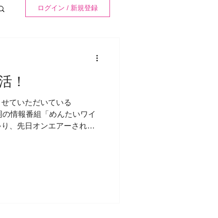
感想
ログイン / 新規登録
座イベント
活！
させていただいている
岡の情報番組「めんたいワイ
ourney
ゃり、先日オンエアーされま
ていました📺） 私は毎週土
の講座部屋をさせていただい
レーニング
講座