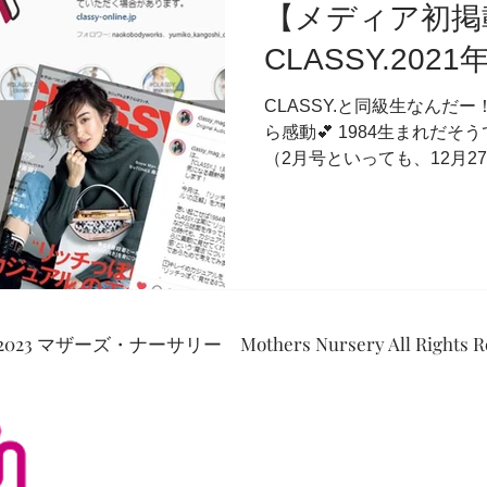
【メディア初掲
CLASSY.202
CLASSY.と同級生なんだー！
ら感動💕 1984生まれだそ
（2月号といっても、12月2
いたのが数か月前… やっと
先に起こる未来への期待、...
2023 マザーズ・ナーサリー Mothers Nursery All Rights Re