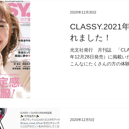
フコーチング
メディア掲載
2020年12月30日
CLASSY.20
れました！
光文社発行 月刊誌 「CLASS
年12月28日発売）に掲載い
こんなにたくさんの方の体
一度にいただいたことがなく
【満席】と表示したことがそん
2020年12月5日