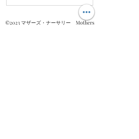
ィードバック」
©2023 マザーズ・ナーサリー Mothers
Nursery All Rights Reserved.
Mothers Nursery
～じぶんを愛するために、じぶんを知る～
​マザーズ・ナーサリー