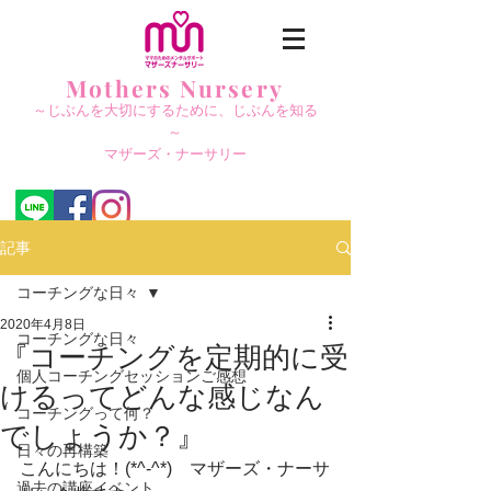
Mothers Nursery
～じぶんを大切にする
ために、じぶんを知る
～
​マザーズ・ナーサリー
記事
コーチングな日々
2020年4月8日
コーチングな日々
『コーチングを定期的に受
個人コーチングセッションご感想
けるってどんな感じなん
コーチングって何？
でしょうか？』
日々の再構築
こんにちは！(*^-^*)　マザーズ・ナーサ
過去の講座イベント