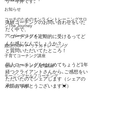
リー今井です。
お知らせ
コーチのためのオンライントレーニングサロ
体験コーチングのお問い合わせをいた
ンThe Journey
だく中で、
アンガーマネジメント
『コーチングを定期的に受けるってど
んな感じなんでしょうか？』
婚活力UPパーソナルトレーニング
と質問いただいてたところ！
子育てコーチング講座
個人コーチングをはじめてちょうど1年
セルフコーチング入門講座
経つクライアントさんから､ご感想をい
モーニングセルフコーチング
ただいたのでシェアします（シェアの
メディア掲載
承諾ありがとうございます💓）