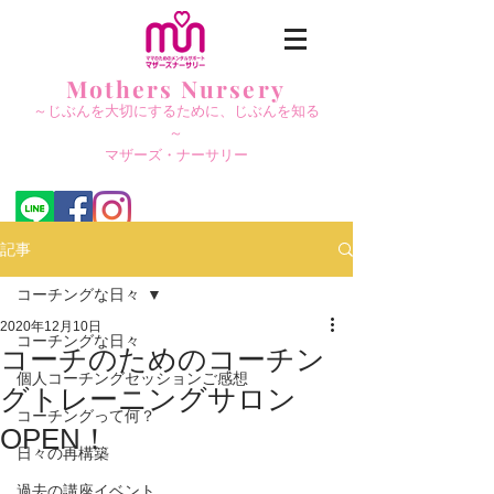
Mothers Nursery
～じぶんを大切にする
ために、じぶんを知る
～
​マザーズ・ナーサリー
記事
コーチングな日々
2020年12月10日
コーチングな日々
コーチのためのコーチン
個人コーチングセッションご感想
グトレーニングサロン
コーチングって何？
OPEN！
日々の再構築
過去の講座イベント