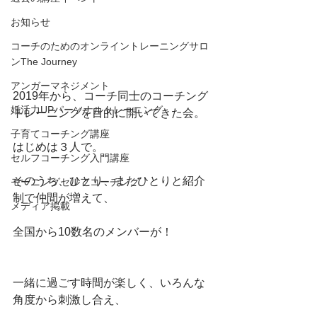
お知らせ
コーチのためのオンライントレーニングサロ
ンThe Journey
アンガーマネジメント
2019年から、コーチ同士のコーチング
婚活力UPパーソナルトレーニング
トレーニングを目的に開いてきた会。
子育てコーチング講座
はじめは３人で。
セルフコーチング入門講座
そのうち、ひとり、またひとりと紹介
モーニングセルフコーチング
制で仲間が増えて、
メディア掲載
全国から10数名のメンバーが！
一緒に過ごす時間が楽しく、いろんな
角度から刺激し合え、