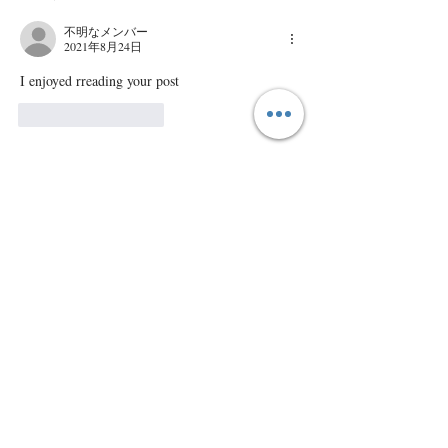
不明なメンバー
2021年8月24日
I enjoyed rreading your post
いいね！
返信
©2023 マザーズ・ナーサリー Mothers
Nursery All Rights Reserved.
Mothers Nursery
～じぶんを愛するために、じぶんを知る～
​マザーズ・ナーサリー