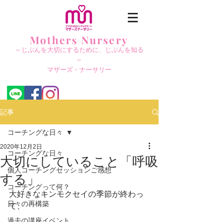
Mothers Nursery
～じぶんを大切にする
ために、じぶんを知る
～
​マザーズ・ナーサリー
記事
コーチングな日々
2020年12月2日
コーチングな日々
大切にしていること「呼吸
個人コーチングセッションご感想
する」
コーチングって何？
大好きなキンモクセイの季節が終わっ
日々の再構築
て、
過去の講座イベント