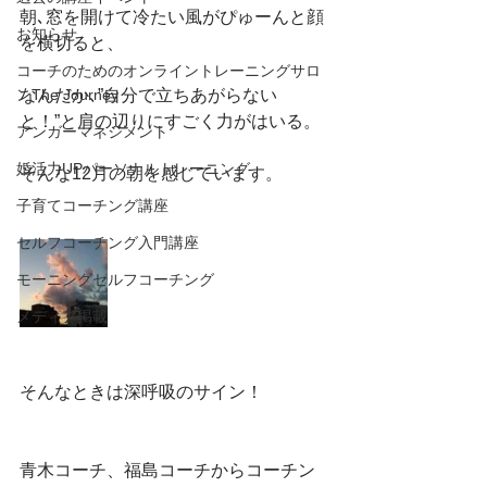
朝､窓を開けて冷たい風がぴゅーんと顔
お知らせ
を横切ると、
コーチのためのオンライントレーニングサロ
ンThe Journey
なんだか､”自分で立ちあがらない
と！”と肩の辺りにすごく力がはいる。
アンガーマネジメント
婚活力UPパーソナルトレーニング
そんな12月の朝を感じています。
子育てコーチング講座
セルフコーチング入門講座
モーニングセルフコーチング
メディア掲載
そんなときは深呼吸のサイン！
青木コーチ、福島コーチからコーチン