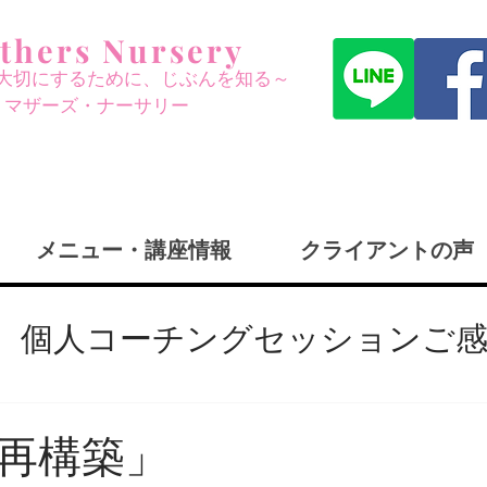
thers Nursery
大切にする
ために、じぶんを知る～
​マザーズ・ナーサリー
メニュー・講座情報
クライアントの声
個人コーチングセッションご
何？
日々の再構築
過去の講
再構築」