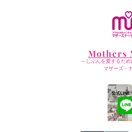
Mothers 
～じぶんを愛するため
​マザーズ・