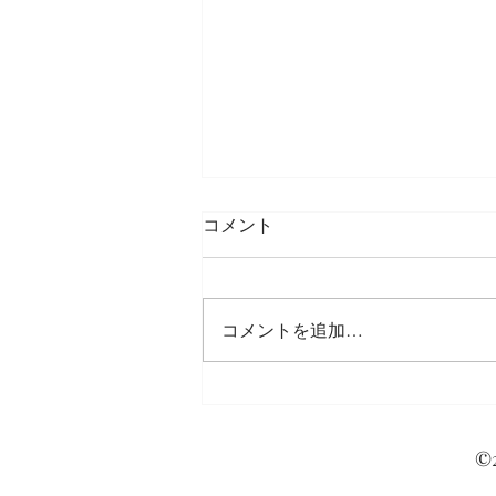
コメント
コメントを追加…
日々の再構築「適切なフィー
ドバック」
©