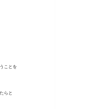
urney
レーニング
講座
うことを
たらと