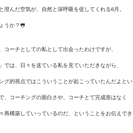
と澄んだ空気が、自然と深呼吸を促してくれる6月。
ょうか？🐸
ライントレーニングサロンThe Jo
、コーチとしての私として出会ったわけですが、
メント
婚活力UPパーソナルト
」では、日々を送ている私を見ていただきながら、
グ講座
セルフコーチング入門
ング的視点ではこういうことが起こっていたんだよとい
で、コーチングの面白さや、コーチとて完成形はなく
フコーチング
メディア掲載
々再構築していっているのだ、ということをお伝えでき