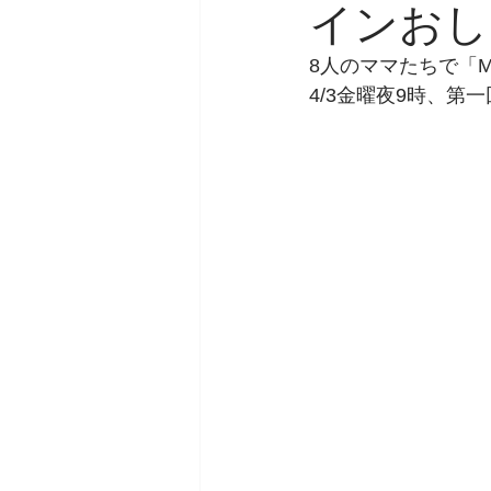
インおし
お知らせ
8人のママたちで「M
4/3金曜夜9時、第
コーチのためのオン
アンガーマネジ
子育てコーチン
モーニングセル