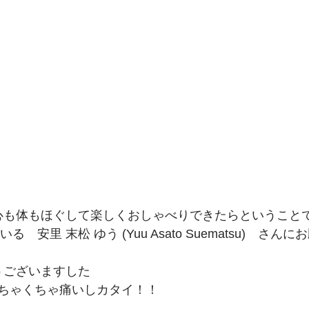
心も体もほぐして楽しくおしゃべりできたらということ
る　安里 末松 ゆう (Yuu Asato Suematsu)　さ
うございますした
ちゃくちゃ痛いしカタイ！！