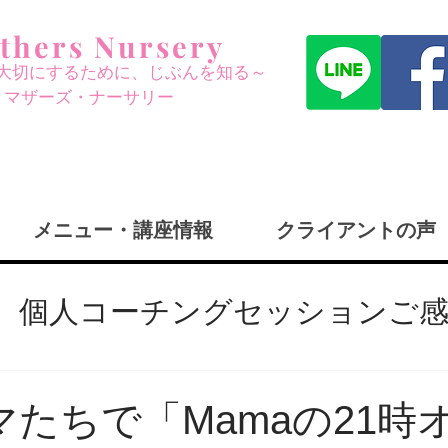
thers Nursery
大切にする
ために、じぶんを知る～
​マザーズ・ナーサリー
メニュー・講座情報
クライアントの声
個人コーチングセッションご
何？
日々の再構築
過去の講
マたちで「Mamaの21時