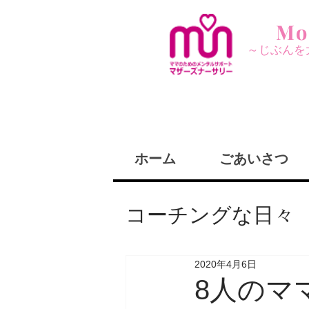
Mo
～じぶんを
ホーム
ごあいさつ
コーチングな日々
コーチングって
2020年4月6日
8人のマ