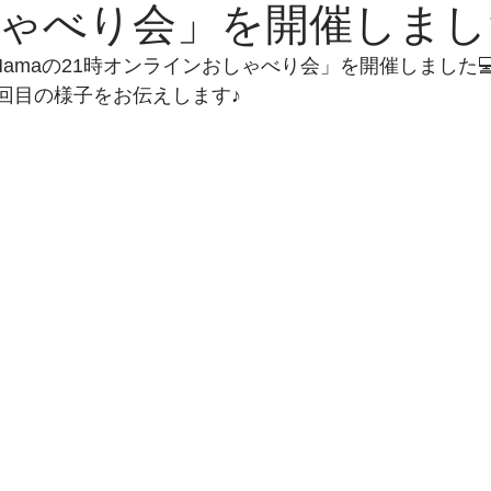
ゃべり会」を開催しまし
amaの21時オンラインおしゃべり会」を開催しました💻
一回目の様子をお伝えします♪
ライントレーニングサロンThe Jo
メント
婚活力UPパーソナルト
グ講座
セルフコーチング入門
フコーチング
メディア掲載