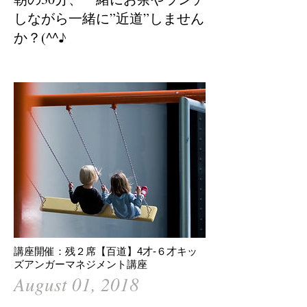
しながら一緒に”近道”しません
か？(^^♪​
講座開催：残２席【百道】4才-６才キッ
ズアンガーマネジメント講座
August 01, 2018