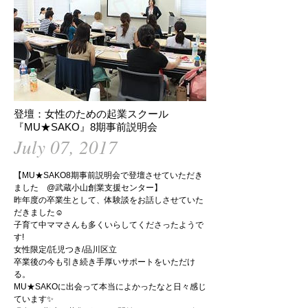
登壇：女性のための起業スクール
『MU★SAKO』8期事前説明会
July 07, 2017
【MU★SAKO8期事前説明会で登壇させていただき
ました @武蔵小山創業支援センター】
昨年度の卒業生として、体験談をお話しさせていた
だきました☺
子育て中ママさんも多くいらしてくださったようで
す!
女性限定/託児つき/品川区立
卒業後の今も引き続き手厚いサポートをいただけ
る。
MU★SAKOに出会って本当によかったなと日々感じ
ています✨