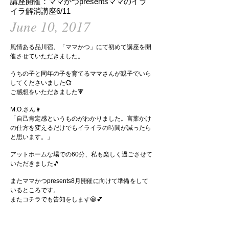
講座開催：ママかつpresentsママのイラ
イラ解消講座6/11
June 10, 2017
風情ある品川宿、「ママかつ」にて初めて講座を開
催させていただきました。
うちの子と同年の子を育てるママさんが親子でいら
してくださいました💞
ご感想をいただきました🔻
M.O.さん👩
「自己肯定感というものがわかりました。言葉かけ
の仕方を変えるだけでもイライラの時間が減ったら
と思います。」
アットホームな場での60分、私も楽しく過ごさせて
いただきました🎵
またママかつpresents8月開催に向けて準備をして
いるところです。
またコチラでも告知をします😆💕