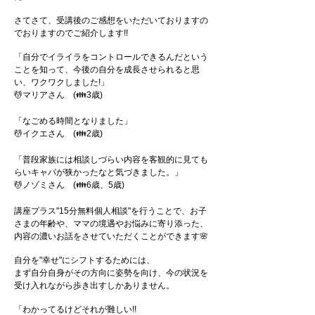
さてさて、受講後のご感想をいただいておりますの
でおりますのでご紹介します!!
「自分でイライラをコントロールできるんだという
ことを知って、今後の自分を成長させられると思
い、ワクワクしました!」
💆マリアさん (👪3歳)
「なごめる時間となりました」
💆イクエさん (👪2歳)
「普段家族には相談しづらい内容を客観的に見ても
らいキャパが狭かったなと気づきました。」
💆ノゾミさん (👪6歳、5歳)
講座プラス"15分無料個人相談"を行うことで、お子
さまの年齢や、ママの境遇やお悩みに寄り添った、
内容の濃いお話をさせていただくことができます🌸
自分を"幸せ"にシフトするためには、
まず自分自身がその方向に姿勢を向け、今の状況を
受け入れながら歩き出すしかありません。
「わかってるけどそれが難しい!!