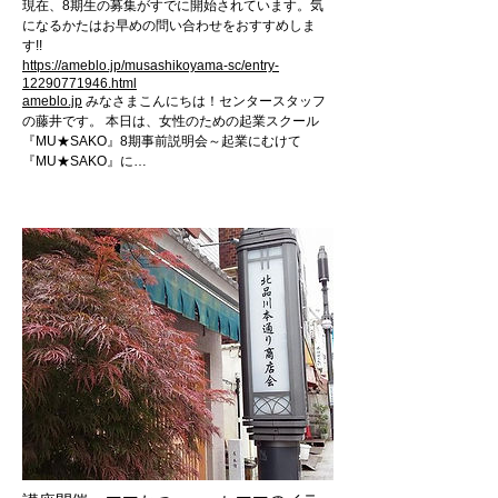
現在、8期生の募集がすでに開始されています。気
になるかたはお早めの問い合わせをおすすめしま
す!!
https://ameblo.jp/musashikoyama-sc/entry-
12290771946.html
ameblo.jp
みなさまこんにちは！センタースタッフ
の藤井です。 本日は、女性のための起業スクール
『MU★SAKO』8期事前説明会～起業にむけて
『MU★SAKO』に…