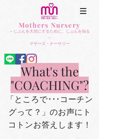
Mothers Nursery
～じぶんを大切にする
ために、じぶんを知る
～
​マザーズ・ナーサリー
What's the
"COACHING"?
「ところで･･･コーチン
グって？」
​のお声にト
コトンお答えします！