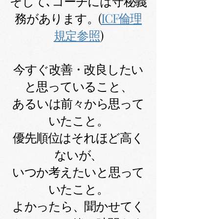
そして､コーチには守秘義
務があります。
(
ICF倫理
規定参照
)
今すぐ改善・改良したい
と思っていること、
あるいは前々から思って
いたこと。
優先順位はそれほど高く
ないが、
いつか考えたいと思って
いたこと。
よかったら、聞かせてく