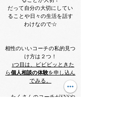
だって自分の大切にしてい
ることや日々の生活を話す
わけなので☆
相性のいいコーチの私的見つ
け方は２つ！
1つ目は、ビビビッときた
ら
個人相
談の体験
を申し込ん
でみる。
たくさんのコーチがSNSや
ブログ､書籍､講座などでコ
ーチングについてや､