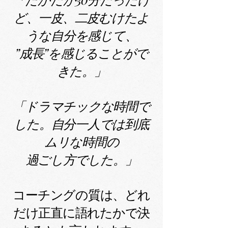
ど、一皮、二皮むけたよ
うな自分を感じて、
”成長”を感じることがで
きた。」
「ドラマチックな時間で
した。自分一人では到底
ムリな時間の
過ごし方でした。」
コーチングの質は、どれ
だけ正直に語れたかで決