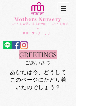
Mothers Nursery
～じぶんを大切にする
ために、じぶんを知る
～
​マザーズ・ナーサリー
​GREETINGS
ごあいさつ
あなたは今、どうして
このページにたどり着
いたのでしょう？