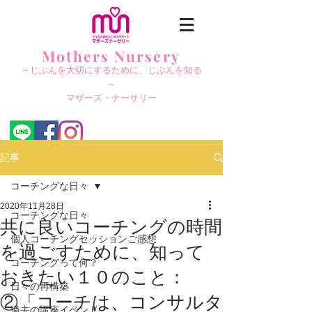
Mothers Nursery
～じぶんを大切にする
ために、じぶんを知る
～
​マザーズ・ナーサリー
記事
コーチングな日々
2020年11月28日
コーチングな日々
共に良いコーチングの時間
個人コーチングセッションご感想
を過ごすために、知って
コーチングって何？
おきたい１０のこと：
日々の再構築
②「コーチは、コンサルタ
過去の講座イベント