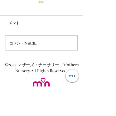
コメント
コメントを追加…
共に良いコーチングの時
共に良いコーチ
間を過ごすためにしって
間を過ごすため
おきたい１０のこと⑨：
おきたい１０の
「5歳の子どもに返ろ
「コーチという
©2023 マザーズ・ナーサリー Mothers
う。」
子である。」
Nursery All Rights Reserved.
Mothers Nursery
～じぶんを愛するために、じぶんを知る～
​マザーズ・ナーサリー