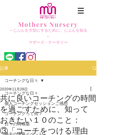
Mothers Nursery
～じぶんを大切にする
ために、じぶんを知る
～
​マザーズ・ナーサリー
記事
コーチングな日々
2020年11月28日
コーチングな日々
共に良いコーチングの時間
個人コーチングセッションご感想
を過ごすために、知って
コーチングって何？
おきたい１０のこと：
日々の再構築
③「コーチをつける理由
過去の講座イベント