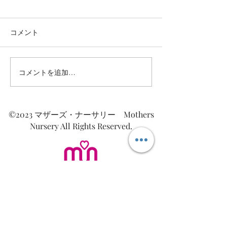
コメント
コメントを追加…
共に良いコーチングの時
共に良いコーチ
間を過ごすためにしって
間を過ごすため
おきたい１０のこと⑨：
おきたい１０の
「5歳の子どもに返ろ
「コーチという
©2023 マザーズ・ナーサリー Mothers
う。」
子である。」
Nursery All Rights Reserved.
Mothers Nursery
～じぶんを愛するために、じぶんを知る～
​マザーズ・ナーサリー