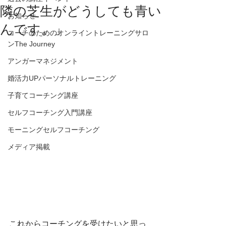
隣の芝生がどうしても青い
お知らせ
んです。」
コーチのためのオンライントレーニングサロ
ンThe Journey
アンガーマネジメント
婚活力UPパーソナルトレーニング
子育てコーチング講座
セルフコーチング入門講座
モーニングセルフコーチング
メディア掲載
これからコーチングを受けたいと思っ