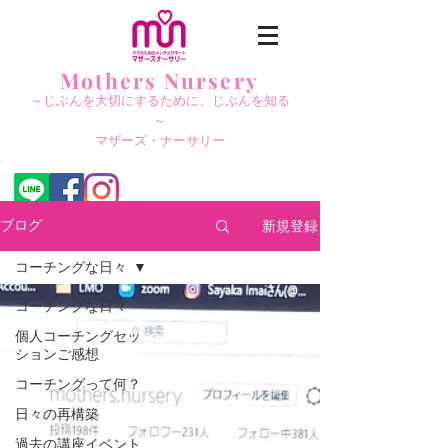
Mothers Nursery
～じぶんを大切にする
ために、じぶんを知る
～
​マザーズ・ナーサリー
新規登録
ブログ
コーチングな日々
コーチングな日々
個人コーチングセッ
ションご感想
コーチングって何？
日々の再構築
過去の講座イベント