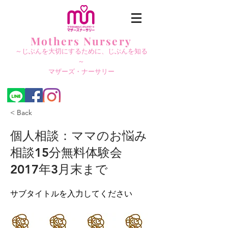
Mothers Nursery
～じぶんを大切にする
ために、じぶんを知る
～
​マザーズ・ナーサリー
< Back
個人相談：ママのお悩み
相談15分無料体験会
2017年3月末まで
サブタイトルを入力してください